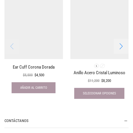
Ear Cuff Corona Dorada
6
7
Anillo Acero Cristal Luminoso
$
5,500
$
4,500
$
11,200
$
8,200
AÑADIR AL CARRITO
SELECCIONAR OPCIONES
CONTÁCTANOS