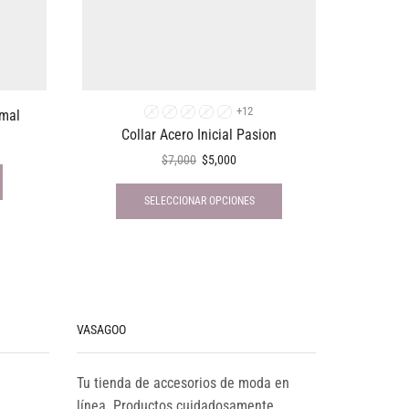
+12
rmal
E
A
C
D
E
I
Collar Acero Inicial Pasion
$
7,000
$
5,000
SELECCIONAR OPCIONES
VASAGOO
Tu tienda de accesorios de moda en
línea. Productos cuidadosamente