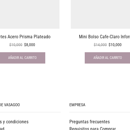
etes Acero Prisma Plateado
Mini Bolso Cafe-Claro Info
$
10,000
$
8,000
$
14,000
$
10,000
AÑADIR AL CARRITO
AÑADIR AL CARRITO
DE VASAGOO
EMPRESA
s y condiciones
Preguntas frecuentes
dad
Requisitos para Comprar