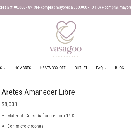
res a $100.000 - 8% OFF compras mayores a 300.000 - 10% OFF compras mayor
S
HOMBRES
HASTA 33% OFF
OUTLET
FAQ
BLOG
Aretes Amanecer Libre
$
8,000
Material: Cobre bañado en oro 14 K
Con micro circones