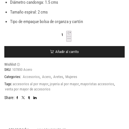
Diámetro candonga: 1.5 cms
Tamaño espiral: 2 cms
Tipo de empaque bolsa de organza y cartón
Añadir al carrito
Wishlist
SKU:
107850 Acero
Categories:
Accesorios
,
Acero
,
Aretes
,
Mujeres
Tags:
accesorios al por mayor
,
joyeria al por mayor
,
mayoristas accesorios
,
venta por mayor de accesorios
Share: