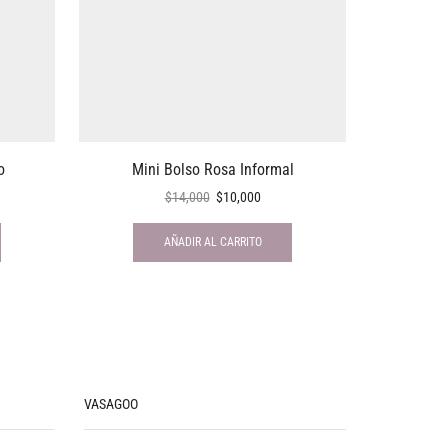
o
Mini Bolso Rosa Informal
Collar 
$
14,000
$
10,000
AÑADIR AL CARRITO
VASAGOO