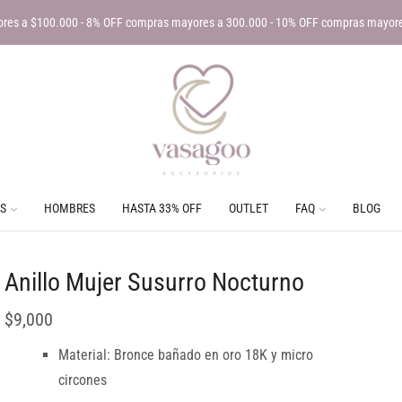
res a $100.000 - 8% OFF compras mayores a 300.000 - 10% OFF compras mayor
S
HOMBRES
HASTA 33% OFF
OUTLET
FAQ
BLOG
Anillo Mujer Susurro Nocturno
$
9,000
Material: Bronce bañado en oro 18K y micro
circones