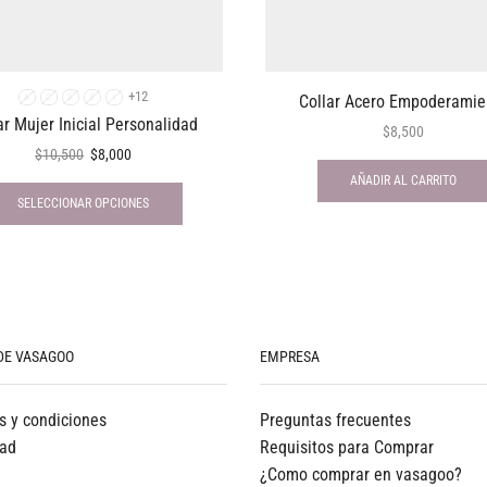
+12
Collar Acero Empoderamie
A
C
D
E
I
ar Mujer Inicial Personalidad
$
8,500
$
10,500
$
8,000
AÑADIR AL CARRITO
SELECCIONAR OPCIONES
DE VASAGOO
EMPRESA
s y condiciones
Preguntas frecuentes
dad
Requisitos para Comprar
¿Como comprar en vasagoo?