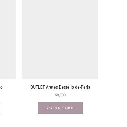
ro
OUTLET Aretes Destello de-Perla
OUTLE
$
9,700
AÑADIR AL CARRITO