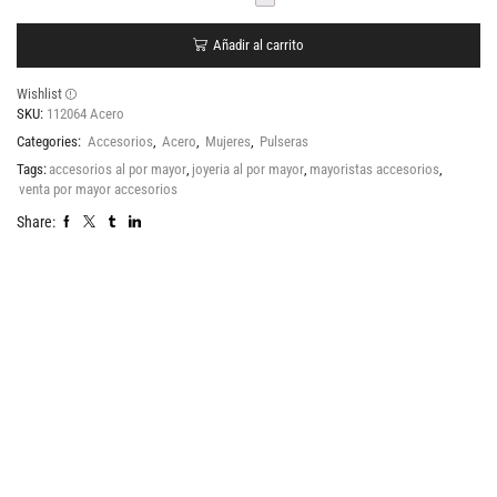
Añadir al carrito
Wishlist
SKU:
112064 Acero
Categories:
Accesorios
,
Acero
,
Mujeres
,
Pulseras
Tags:
accesorios al por mayor
,
joyeria al por mayor
,
mayoristas accesorios
,
venta por mayor accesorios
Share: