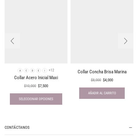
+12
Collar Concha Brisa Marina
A
C
D
E
I
Collar Acero Inicial Maxi
$
8,000
$
4,000
$
10,000
$
7,500
AÑADIR AL CARRITO
SELECCIONAR OPCIONES
CONTÁCTANOS