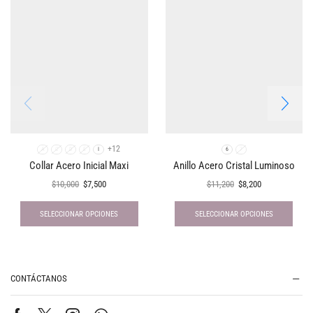
+12
A
C
D
E
I
6
7
Collar Acero Inicial Maxi
Anillo Acero Cristal Luminoso
$
10,000
$
7,500
$
11,200
$
8,200
SELECCIONAR OPCIONES
SELECCIONAR OPCIONES
CONTÁCTANOS