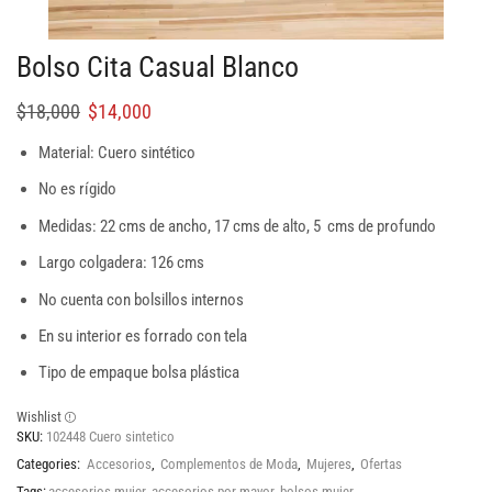
Bolso Cita Casual Blanco
$
18,000
$
14,000
Material: Cuero sintético
No es rígido
Medidas: 22 cms de ancho, 17 cms de alto, 5 cms de profundo
Largo colgadera: 126 cms
No cuenta con bolsillos internos
En su interior es forrado con tela
Tipo de empaque bolsa plástica
Wishlist
SKU:
102448 Cuero sintetico
Categories:
Accesorios
,
Complementos de Moda
,
Mujeres
,
Ofertas
Tags:
accesorios mujer
,
accesorios por mayor
,
bolsos mujer