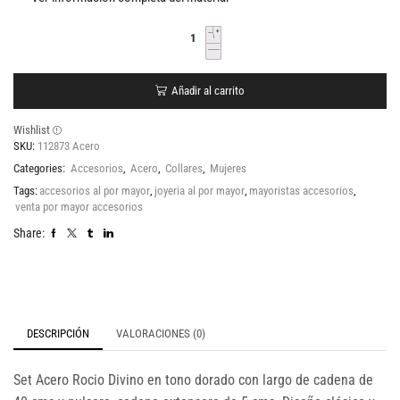
Añadir al carrito
Wishlist
SKU:
112873 Acero
Categories:
Accesorios
,
Acero
,
Collares
,
Mujeres
Tags:
accesorios al por mayor
,
joyeria al por mayor
,
mayoristas accesorios
,
venta por mayor accesorios
Share:
DESCRIPCIÓN
VALORACIONES (0)
Set Acero Rocio Divino en tono dorado con largo de cadena de