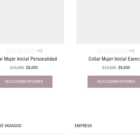
+12
+12
A
C
D
E
I
A
C
D
E
I
ar Mujer Inicial Personalidad
Collar Mujer Inicial Esenc
$
10,500
$
8,000
$
13,000
$
9,000
SELECCIONAR OPCIONES
SELECCIONAR OPCIONES
DE VASAGOO
EMPRESA