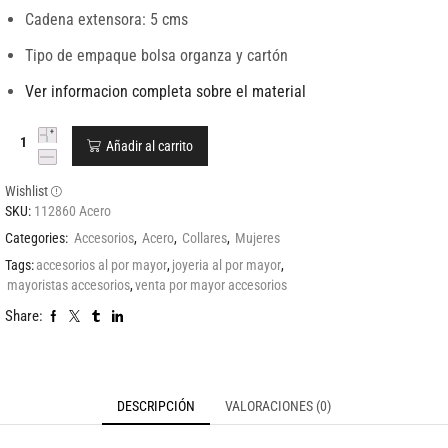
Cadena extensora: 5 cms
Tipo de empaque bolsa organza y cartón
Ver informacion completa sobre el material
Añadir al carrito
Wishlist
SKU:
112860 Acero
Categories:
Accesorios
,
Acero
,
Collares
,
Mujeres
Tags:
accesorios al por mayor
,
joyeria al por mayor
,
mayoristas accesorios
,
venta por mayor accesorios
Share:
DESCRIPCIÓN
VALORACIONES (0)