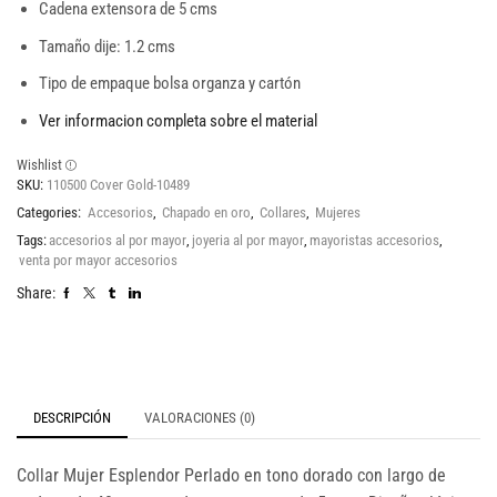
Cadena extensora de 5 cms
Tamaño dije: 1.2 cms
Tipo de empaque bolsa organza y cartón
Ver informacion completa sobre el material
Wishlist
SKU:
110500 Cover Gold-10489
Categories:
Accesorios
,
Chapado en oro
,
Collares
,
Mujeres
Tags:
accesorios al por mayor
,
joyeria al por mayor
,
mayoristas accesorios
,
venta por mayor accesorios
Share:
DESCRIPCIÓN
VALORACIONES (0)
Collar Mujer Esplendor Perlado en tono dorado con largo de