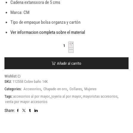
Cadena extansxora de 5 cms
Marca: CM
Tipo de empaque bolsa organza y cartón
Ver informacion completa sobre el material
Añadir al carrito
Wishlist
SKU:
112558 Cobre baño 14K
Categories:
Accesorios
,
Chapado en oro
,
Collares
,
Mujeres
Tags:
accesorios al por mayor
,
joyeria al por mayor
,
mayoristas accesorios
,
venta por mayor accesorios
Share: