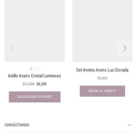
Set Aretes Acero Luz-Dorada
6
7
Anillo Acero Cristal Luminoso
$
9,800
$
11,200
$
8,200
AÑADIR AL CARRITO
SELECCIONAR OPCIONES
CONTÁCTANOS