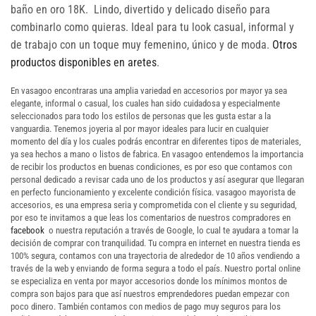
baño en oro 18K. Lindo, divertido y delicado diseño para
combinarlo como quieras. Ideal para tu look casual, informal y
de trabajo con un toque muy femenino, único y de moda.
Otros
productos disponibles en aretes
.
En vasagoo encontraras una amplia variedad en accesorios por mayor ya sea
elegante, informal o casual, los cuales han sido cuidadosa y especialmente
seleccionados para todo los estilos de personas que les gusta estar a la
vanguardia. Tenemos joyeria al por mayor ideales para lucir en cualquier
momento del día y los cuales podrás encontrar en diferentes tipos de materiales,
ya sea hechos a mano o listos de fabrica. En vasagoo entendemos la importancia
de recibir los productos en buenas condiciones, es por eso que contamos con
personal dedicado a revisar cada uno de los productos y así asegurar que llegaran
en perfecto funcionamiento y excelente condición física. vasagoo mayorista de
accesorios, es una empresa seria y comprometida con el cliente y su seguridad,
por eso te invitamos a que leas los comentarios de nuestros compradores en
facebook
o nuestra reputación a través de Google, lo cual te ayudara a tomar la
decisión de comprar con tranquilidad. Tu compra en internet en nuestra tienda es
100% segura, contamos con una trayectoria de alrededor de 10 años vendiendo a
través de la web y enviando de forma segura a todo el país. Nuestro portal online
se especializa en venta por mayor accesorios donde los mínimos montos de
compra son bajos para que así nuestros emprendedores puedan empezar con
poco dinero. También contamos con medios de pago muy seguros para los