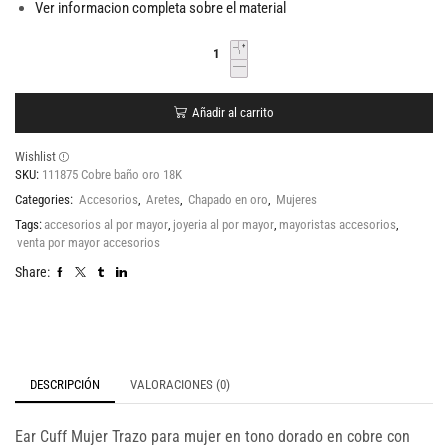
Ver informacion completa sobre el material
Añadir al carrito
Wishlist
SKU:
111875 Cobre baño oro 18K
Categories:
Accesorios
,
Aretes
,
Chapado en oro
,
Mujeres
Tags:
accesorios al por mayor
,
joyeria al por mayor
,
mayoristas accesorios
,
venta por mayor accesorios
Share:
DESCRIPCIÓN
VALORACIONES (0)
Ear Cuff Mujer Trazo para mujer en tono dorado en cobre con