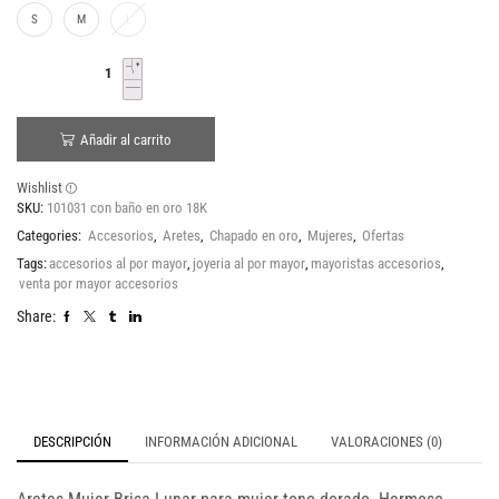
S
M
L
Añadir al carrito
Wishlist
SKU:
101031 con baño en oro 18K
Categories:
Accesorios
,
Aretes
,
Chapado en oro
,
Mujeres
,
Ofertas
Tags:
accesorios al por mayor
,
joyeria al por mayor
,
mayoristas accesorios
,
venta por mayor accesorios
Share:
DESCRIPCIÓN
INFORMACIÓN ADICIONAL
VALORACIONES (0)