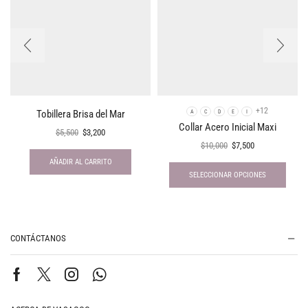
+12
Tobillera Brisa del Mar
A
C
D
E
I
Collar Acero Inicial Maxi
$
5,500
$
3,200
$
10,000
$
7,500
AÑADIR AL CARRITO
SELECCIONAR OPCIONES
CONTÁCTANOS