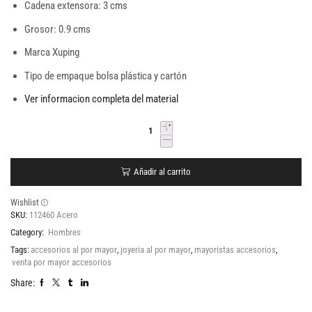
Cadena extensora: 3 cms
Grosor: 0.9 cms
Marca Xuping
Tipo de empaque bolsa plástica y cartón
Ver informacion completa del material
Añadir al carrito
Wishlist
SKU:
112460 Acero
Category:
Hombres
Tags:
accesorios al por mayor
,
joyeria al por mayor
,
mayoristas accesorios
,
venta por mayor accesorios
Share: